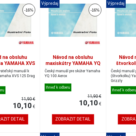
Výpredaj
Výpredaj
-16%
-16%
 na obsluhu
Návod na obsluhu
Návod 
la YAMAHA XVS
maxiskútry YAMAHA YQ
štvorko
, anglický
100, český
YFM 1
vateľský manuál k
Český manuál pre skúter Yamaha
Český manuál 
YQ 100 Aerox
(štvorkolku) Yamaha YFM 125
Grizzly
Ihneď k odberu
eru
Ihneď k odber
11,90 €
11,90 €
10,10
10,10
€
€
AZIT DETAIL
ZOBRAZIT DETAIL
ZOBRAZ