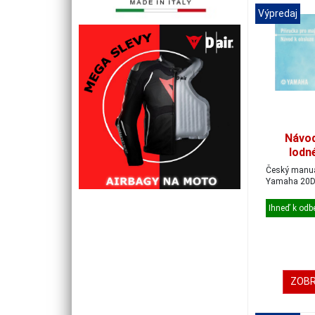
Výpredaj
Návod
lodn
YAMAHA 
Český manuá
Yamaha 20D,
Ihneď k odb
ZOBR