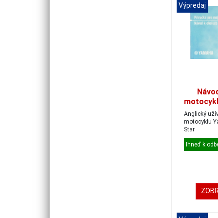
Výpredaj
Návod
motocyk
125
Anglický uží
motocyklu Yamaha XVS 125 Drag
Star
Ihneď k odb
ZOBR