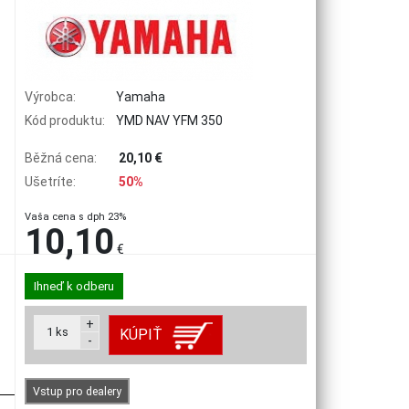
Výrobca:
Yamaha
Kód produktu:
YMD NAV YFM 350
Běžná cena:
20,10 €
Ušetríte:
50%
Vaša cena s dph 23%
10,10
€
Ihneď k odberu
+
1
ks
KÚPIŤ
-
Vstup pro dealery