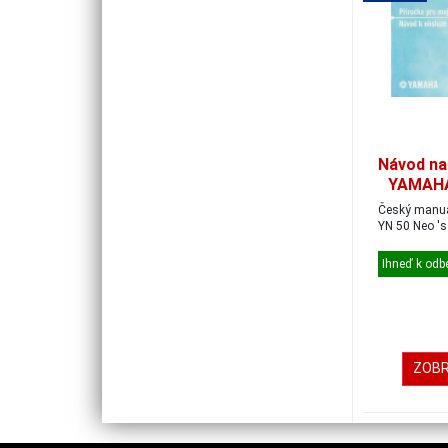
Návod na
YAMAHA
Český manuál pr
YN 50 Neo 's
Ihneď k odb
ZOBR