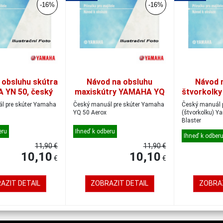
-16%
-16%
 obsluhu skútra
Návod na obsluhu
Návod 
 YN 50, český
maxiskútry YAMAHA YQ
štvorkolk
50, český
200 
e skúter Yamaha
Český manuál pre skúter Yamaha
Český manuál 
YQ 50 Aerox
(štvorkolku) Yamaha YFS 200 S
Blaster
eru
Ihneď k odberu
Ihneď k odber
11,90 €
11,90 €
10,10
10,10
€
€
AZIT DETAIL
ZOBRAZIT DETAIL
ZOBRAZ