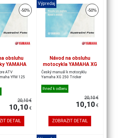
Výpredaj
-50%
-50%
na obsluhu
Návod na obsluhu
lky YAMAHA
motocykla YAMAHA XG
25, český
250 Tricker, český
pre ATV
Český manuál k motocyklu
Yamaha XG 250 Tricker
Ihneď k odberu
u
20,10 €
20,10 €
10,10
10,10
€
€
IT DETAIL
ZOBRAZIT DETAIL