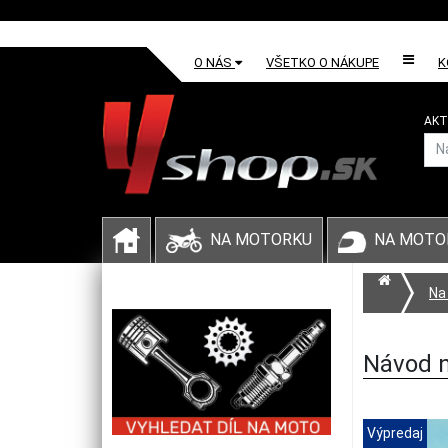
O NÁS
VŠETKO O NÁKUPE
K
AKT
NA MOTORKU
NA MOTO
Na
Návod n
Výpredaj