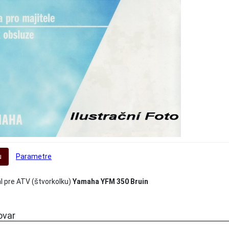
u
Parametre
 pre ATV (štvorkolku)
Yamaha YFM 350 Bruin
ovar