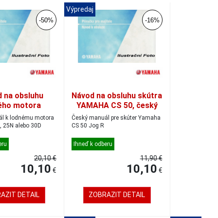
Výpredaj
-50%
-16%
 na obsluhu
Návod na obsluhu skútra
ého motora
YAMAHA CS 50, český
20D, 25N, 30D;
l k lodnému motora
Český manuál pre skúter Yamaha
český
 25N alebo 30D
CS 50 Jog R
eru
Ihneď k odberu
20,10 €
11,90 €
10,10
10,10
€
€
AZIT DETAIL
ZOBRAZIT DETAIL