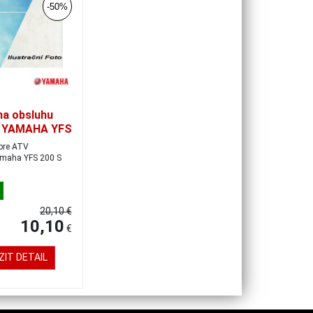
-50%
na obsluhu
y YAMAHA YFS
S, český
pre ATV
u
20,10 €
10,10
€
IT DETAIL