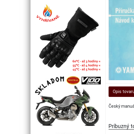
Opis tovar
Český manuál
Príbuzný t