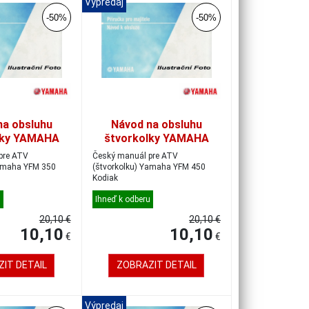
Výpredaj
-50%
-50%
na obsluhu
Návod na obsluhu
lky YAMAHA
štvorkolky YAMAHA
50, český
YFM 450, český
pre ATV
Český manuál pre ATV
(štvorkolku) Yamaha YFM 450
Kodiak
u
Ihneď k odberu
20,10 €
20,10 €
10,10
10,10
€
€
IT DETAIL
ZOBRAZIT DETAIL
Výpredaj