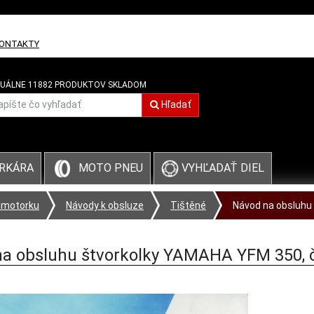
ONTAKTY
UÁLNE 11882 PRODUKTOV SKLADOM
Hľadať
VYHĽADAŤ DIEL
RKÁRA
MOTO PNEU
 motorku
Návody k obsluze
Tištěné
Návod na obsluhu 
a obsluhu štvorkolky YAMAHA YFM 350, 