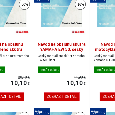
-50%
-16%
 na obsluhu
Návod na obsluhu skútra
Návod 
ného skútra
YAMAHA EW 50, český
motocykl
 V-MAX, český
50,
e skúter Yamaha
Český manuál pre skúter Yamaha
Český manuál 
EW 50 Slider
Yamaha DT 50
eru
Ihneď k odberu
Ihneď k odber
20,10 €
11,90 €
10,10
10,10
€
€
AZIT DETAIL
ZOBRAZIT DETAIL
ZOBRAZ
Výpredaj
Výpredaj