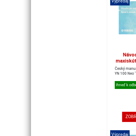
Výpredaj
Návod
maxiskú
10
Český manuál pr
YN 100 Neo 
Ihneď k odb
ZOBR
Výpredaj