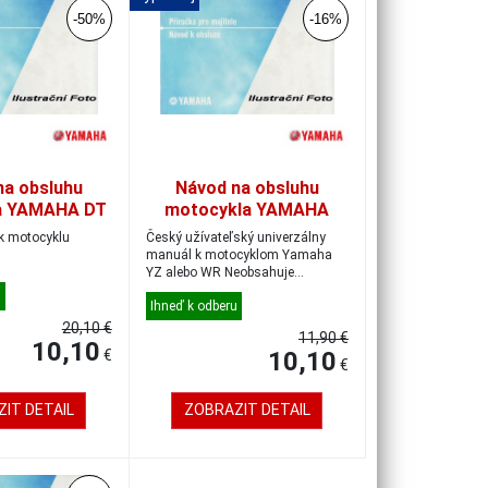
-50%
-16%
na obsluhu
Návod na obsluhu
a YAMAHA DT
motocykla YAMAHA
 český
YZ/WR, český
k motocyklu
Český užívateľský univerzálny
manuál k motocyklom Yamaha
YZ alebo WR Neobsahuje
technické ani se...
u
Ihneď k odberu
20,10 €
11,90 €
10,10
€
10,10
€
IT DETAIL
ZOBRAZIT DETAIL