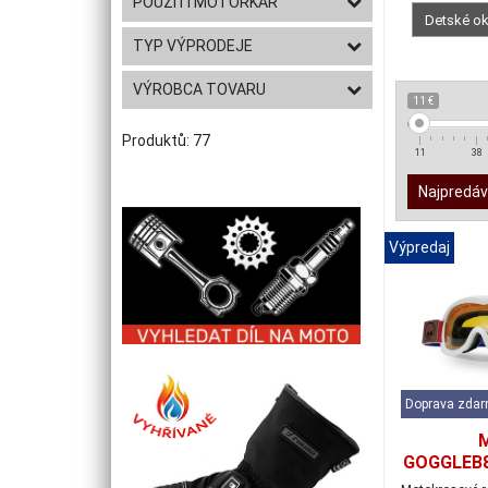
POUŽITÍ MOTORKÁŘ
Detské ok
TYP VÝPRODEJE
VÝROBCA TOVARU
11 €
Produktů: 77
11
38
Najpredáv
Výpredaj
Doprava zda
GOGGLEB8
okulia