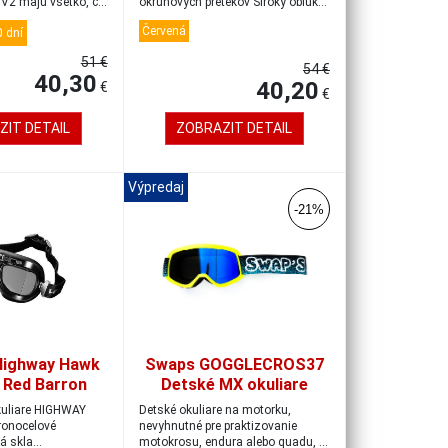
V2 majú všetko, čo
okruhových pretekov Široký oblúk
zakr...
Červená
 dní
51 €
54 €
40,30
40,20
€
€
ZIT DETAIL
ZOBRAZIT DETAIL
Výpredaj
-21%
Highway Hawk
Swaps GOGGLECROS37
 Red Barron
Detské MX okuliare
ic angled
Detské
kuliare HIGHWAY
Detské okuliare na motorku,
žlté/modré/iridium
onocelové
nevyhnutné pre praktizovanie
á skla
motokrosu, endura alebo quadu, s
modré