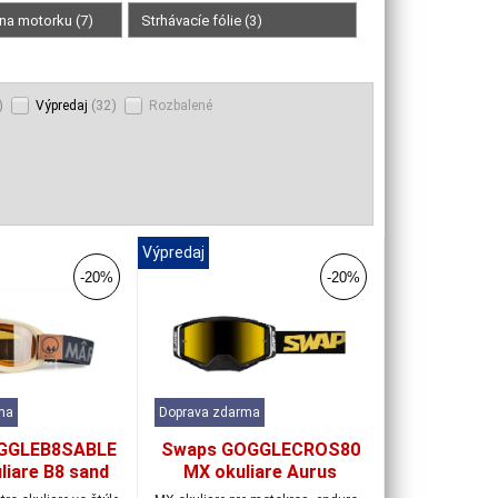
 na motorku (7)
Strhávacíe fólie (3)
)
(32)
Výpredaj
Rozbalené
Výpredaj
-20%
-20%
ma
Doprava zdarma
GGLEB8SABLE
Swaps GOGGLECROS80
liare B8 sand
MX okuliare Aurus
black/black/iridium gold