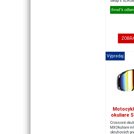
Swap's SCRUB 
by kval...
Ihneď k odber
ZOBRA
Výpredaj
Motocykl
okuliare 
čierna-
Crossové okul
MXOkuliare in
okruhových pre