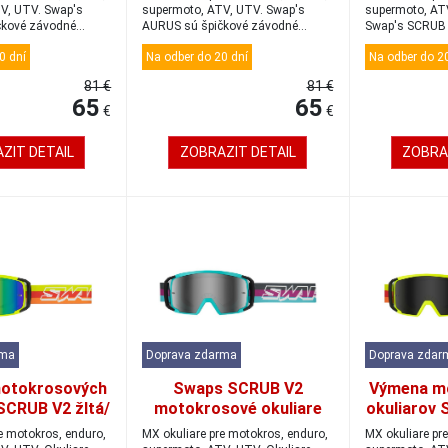
V, UTV. Swap's
supermoto, ATV, UTV. Swap's
supermoto, ATV
čkové závodné
AURUS sú špičkové závodné
Swap's SCRUB 
okuliare, kt...
...
0 dní
Na odber do 20 dní
Na odber do 20
81 €
81 €
65
65
€
€
ZIT DETAIL
ZOBRAZIT DETAIL
ZOBRA
rma
Doprava zdarma
Doprava zdar
otokrosových
Swaps SCRUB V2
Výmena m
SCRUB V2 žltá/
motokrosové okuliare
okuliarov 
zlatá/modrá
tyrkysové/
čierna/tm
e motokros, enduro,
MX okuliare pre motokros, enduro,
MX okuliare pr