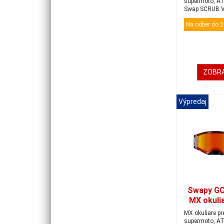
supermoto, AT
Swap SCRUB V2
by mal...
Na odber do 2
ZOBRA
Výpredaj
Swapy G
MX okuli
black/re
MX okuliare pr
supermoto, AT