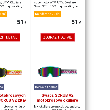
čierne/zlaté/modré
, UTV. Okuliare
supermoto, ATV, UTV. Okuliare
V2 majú všetko, čo
Swap SCRUB V2 majú všetko, čo
by mal...
 dní
Na odber do 20 dní
51
51
€
€
ZIT DETAIL
ZOBRAZIT DETAIL
ma
Doprava zdarma
otokrosových
Swaps SCRUB V2
SCRUB V2 žltá/
motokrosové okuliare
avostrieborná
tyrkysové/čierne/iridiovo
e motokros, enduro,
MX okuliare pre motokros, enduro,