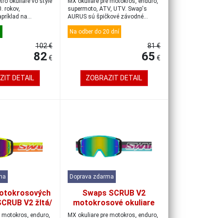
ro okuliare vo štýle
MX okuliare pre motokros, enduro,
0. rokov,
supermoto, ATV, UTV. Swap's
príklad na
AURUS sú špičkové závodné
..
okuliare, kt...
u
Na odber do 20 dní
102 €
81 €
82
65
€
€
ZIT DETAIL
ZOBRAZIT DETAIL
ma
Doprava zdarma
otokrosových
Swaps SCRUB V2
SCRUB V2 žltá/
motokrosové okuliare
idiovo-zelená
tyrkysové/
e motokros, enduro,
MX okuliare pre motokros, enduro,