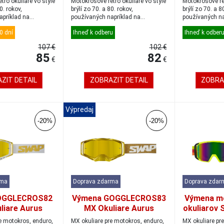
tro okuliare vo štýle
Motokrosové retro okuliare vo štýle
Motokrosové ret
0. rokov,
brýlí zo 70. a 80. rokov,
brýlí zo 70. a 8
apríklad na
používaných napríklad na
používaných na
..
pôvodných záv...
pôvodných záv.
0 dní
Ihneď k odberu
Ihneď k odber
107 €
102 €
85
82
€
€
ZIT DETAIL
ZOBRAZIT DETAIL
ZOBRA
Výpredaj
-20%
-20%
rma
Doprava zdarma
Doprava zdar
OGGLECROS82
Výmena GOGGLECROS83
Výmena m
liare Aurus
MX Okuliare Aurus
okuliarov 
e/iridium gold
gold/gold/iridium gold
čierna/ir
e motokros, enduro,
MX okuliare pre motokros, enduro,
MX okuliare pr