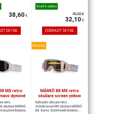
čočky s UV fi...
vynikající...
u
Ihneď k odberu
38,60
40,20 €
€
32,10
€
ZIT DETAIL
ZOBRAZIT DETAIL
Novinka
8 MX retro
MÂRKÖ B8 MX retro
tmavo dymové
okuliare screen yellow
re retro
Náhradní sklo pre retro
X okuliare MÂRKÖ
motokrosové MX okuliare MÂRKÖ
vé kouřové Balenie:
B8: Barva: žluté-hnedé Balenie: