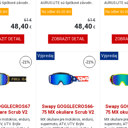
 špičkové závodné
AURUS LITE sú špičkové závodné
AURUS LITE sú
okuliar...
okuliar...
0 dní
Na odber do 20 dní
Na odber do 20
61 €
61 €
48,40
48,40
€
€
ZIT DETAIL
ZOBRAZIT DETAIL
ZOBRA
Výpredaj
Výpredaj
-21%
-21%
OGGLECROS67
Swapy GOGGLECROS66-
Swapy GO
are Scrub V2
75 MX okuliare Scrub V2
75 MX oku
ullgaz
blue/red/iridium blue
žltá/čie
e motokros, enduro,
MX okuliare pre motokros, enduro,
MX okuliare pr
d/iridium blue
m
V, UTV. Brýle
supermoto, ATV, UTV. Brýle
supermoto, ATV