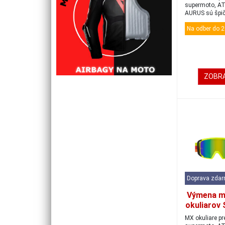
supermoto, AT
AURUS sú špi
okuliare, kt...
Na odber do 2
ZOBRA
Doprava zda
Výmena m
okuliarov 
čierna/
MX okuliare pr