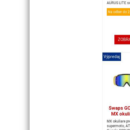
AURUS LITE sú
okuliar...
Na odber do 2
ZOBRA
Výpredaj
Swaps G
MX okuli
F
MX okuliare pr
black/gol
supermoto, AT