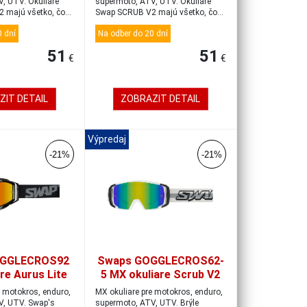
zelené
, UTV. Okuliare
supermoto, ATV, UTV. Okuliare
 majú všetko, čo
Swap SCRUB V2 majú všetko, čo
by mal...
 dní
Na odber do 20 dní
51
51
€
€
ZIT DETAIL
ZOBRAZIT DETAIL
Výpredaj
-21%
-21%
OGGLECROS92
Swaps GOGGLECROS62-
re Aurus Lite
5 MX okuliare Scrub V2
ck/iridium red
white/black/gold-blue
e motokros, enduro,
MX okuliare pre motokros, enduro,
V, UTV. Swap's
supermoto, ATV, UTV. Brýle