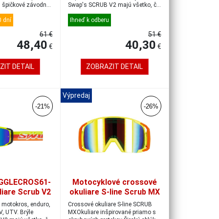
 špičkové závodné
Swap's SCRUB V2 majú všetko, čo
by kval...
 dní
Ihneď k odberu
61 €
51 €
48,40
40,30
€
€
ZIT DETAIL
ZOBRAZIT DETAIL
Výpredaj
-21%
-26%
GGLECROS61-
Motocyklové crossové
liare Scrub V2
okuliare S-line Scrub MX
rna/iridiová
žltá-červená-žltá
e motokros, enduro,
Crossové okuliare S-line SCRUB
odrá
, UTV. Brýle
MXOkuliare inšpirované priamo s