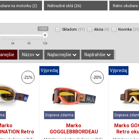
uliare na motorku (2)
Náhradné sklá (26)
Retro okuliare
120 €
(57)
(4)
(25
Skladom
Akcia
Novinka
66
93
120
anejšie
Názov
Najlacnejšie
Najdrahšie
Výpredaj
Výpredaj
-21%
-20%
rma
Doprava zdarma
Doprava zdar
Marko
Marko
Marko GO
NATION Retro
GOGGLEB8BORDEAU
Retro oku
re B8 Nation
Retro okuliare B8 orange