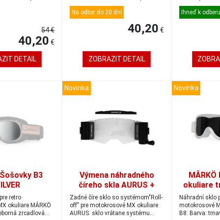
vynikající...
lomenéplastové 
Na odber do 20 dní
Ihneď k odber
40,20
54 €
€
40,20
€
ZIT DETAIL
ZOBRAZIT DETAIL
ZOBRA
Novinka
Novinka
Šošovky B3
Výmena náhradného
MÂRKÖ B
ILVER
číreho skla AURUS +
okuliare 
Roll-off systém
pre retro
Zadné číre sklo so systémom"Roll-
Náhradní sklo p
MX okuliare MÂRKÖ
off" pre motokrosové MX okuliare
motokrosové M
ieborná zrcadlová
AURUS: sklo vrátane systému
B8: Barva: tma