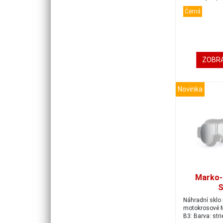
zakr...
Černá
ZOBRA
Novinka
Marko-
S
Náhradní sklo 
motokrosové 
B3: Barva: str