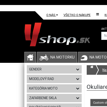
O NÁS
VŠETKO O NÁKUPE
K
AKT
NA MOTORKU
NA MOTO
GENDER
Na
MODELOVÝ RAD
Okuliar
KATEGÓRIA MOTO
ZAFARBENIE SKLA
Custom ok