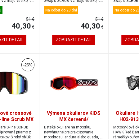
V2 majú všetko, čo
Swap's SCRUB V2 majú všetko, čo
Swap's SCRUB 
by kval...
by kval...
u
Na odber do 20 dní
Na odber do 20
51 €
51 €
40,30
40,30
€
€
ZIT DETAIL
ZOBRAZIT DETAIL
ZOBRA
-26%
ové crossové
Výmena okuliarov KIDS
Okuliare 
S-line Scrub MX
MX červená/
H02-913
šedá-čierna
červená/Iridium gold-red
Class
iare S-line SCRUB
Detské okuliare na motorku,
Motocyklové o
špirované priamo z
nevyhnutné pre praktizovanie
HAWK Red Barr
tekov Široký oblúk
motokrosu, endura alebo quadu, s
rámečkykouřov