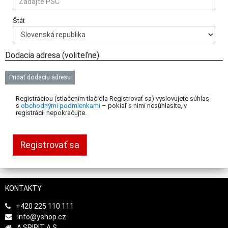
Štát
Dodacia adresa (voliteľne)
Pridať dodaciu adresu
Registráciou (stlačením tlačidla Registrovať sa) vyslovujete súhlas
s
obchodnými podmienkami
– pokiaľ s nimi nesúhlasíte, v
registrácii nepokračujte.
KONTAKTY
+420 225 110 111
info@yshop.cz
A SPIRIT A.S.