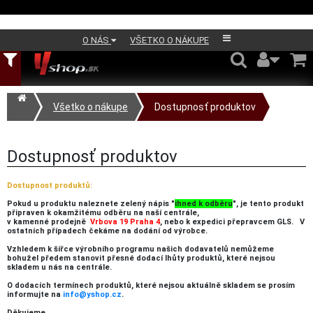
O NÁS
VŠETKO O NÁKUPE
Všetko o nákupe
Dostupnosť produktov
Dostupnosť produktov
Dostupnost produktů:
Pokud u produktu naleznete zelený nápis "
ihned k odběru
", je tento produkt
připraven k okamžitému odběru na naší centrále,
v kamenné prodejně
Vrbova 19 Praha 4
, nebo k expedici přepravcem GLS. V
ostatních případech čekáme na dodání od výrobce.
Vzhledem k šířce výrobního programu našich dodavatelů nemůžeme
bohužel předem stanovit přesné dodací lhůty produktů, které nejsou
skladem u nás na centrále.
O dodacích termínech produktů, které nejsou aktuálně skladem se prosím
informujte na
info@yshop.cz
.
Děkujeme