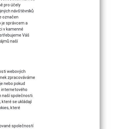
ě pro účely
jiných návštěvníků
je označen
o je správcem a
ici v kamenné
potřebujeme Váš
zájmů naší
nosti webových
ránek zpracováváme
uje nebo pokud
o internetového
 naší společnosti.
které se ukládají
kies, které
zované společností