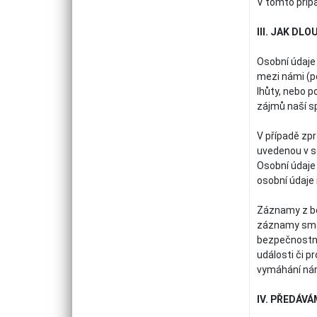
V tomto příp
III. JAK D
Osobní údaje
mezi námi (po
lhůty, nebo 
zájmů naší s
V případě zp
uvedenou v s
Osobní údaje
osobní údaje 
Záznamy z be
záznamy smaz
bezpečnostní
události či p
vymáhání nár
IV. PŘEDÁV