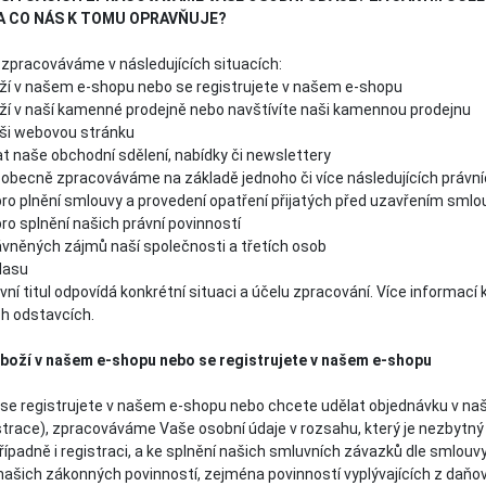
 A CO NÁS K TOMU OPRAVŇUJE?
 zpracováváme v následujících situacích:
ží v našem e-shopu nebo se registrujete v našem e-shopu
ží v naší kamenné prodejně nebo navštívíte naši kamennou prodejnu
aši webovou stránku
t naše obchodní sdělení, nabídky či newslettery
obecně zpracováváme na základě jednoho či více následujících právníc
ro plnění smlouvy a provedení opatření přijatých před uzavřením smlo
o splnění našich právní povinností
vněných zájmů naší společnosti a třetích osob
lasu
vní titul odpovídá konkrétní situaci a účelu zpracování. Více informac
ch odstavcích.
zboží v našem e-shopu nebo se registrujete v našem e-shopu
e se registrujete v našem e-shopu nebo chcete udělat objednávku v n
istrace), zpracováváme Vaše osobní údaje v rozsahu, který je nezbytný
 případně i registraci, a ke splnění našich smluvních závazků dle smlouvy
 našich zákonných povinností, zejména povinností vyplývajících z daňo