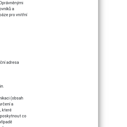
 Oprávněnými
ovníků a
áze pro vnitřní
ační adresa
in.
nikaci (obsah
určení a
, které
 poskytnout co
případě