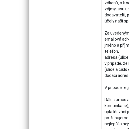
zákonů, a k 
zájmy jsou ur
dodavatelů, 
účely naší sp
Za uvedenými
emailová adr
jméno a příjm
telefon,
adresa (ulice
v případě, že
(ulice a čísl
dodací adresa
V případě reg
Dále zpracov
komunikace), 
uplatňování p
potřebujeme 
nejlepší a ne