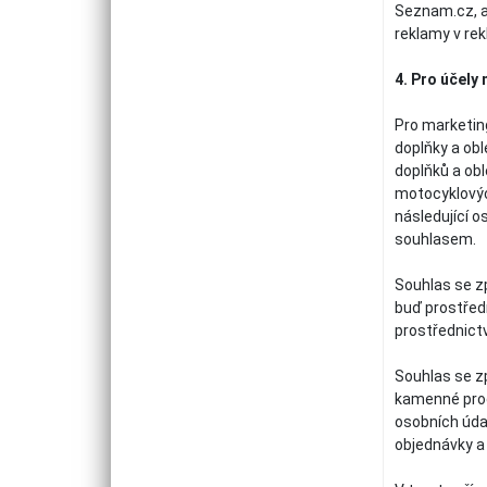
Seznam.cz, a.
reklamy v rek
4. Pro účely
Pro marketing
doplňky a obl
doplňků a obl
motocyklovýc
následující o
souhlasem.
Souhlas se zp
buď prostřed
prostřednict
Souhlas se z
kamenné prod
osobních úda
objednávky a 