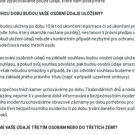
adě zpracováváme pouze údaje, které nám poskytnete.
LOUHOU DOBU BUDOU VAŠE OSOBNÍ ÚDAJE ULOŽENY?
 budou uloženy po dobu 10 let od ukončení registrace či od ukončení p
dle toho, který okamžik nastane později), nestanoví-li právní předpis d
pokud uložení údajů nebude v konkrétním případě nezbytné pro ochran
polečnosti nebo třetích osob.
racování osobních údajů na základě souhlasu budou osobní údaje ulož
ouhlasu, a pokud svůj souhlas odvoláte, pak budou osobní údaje smaz
 však nebudou smazány v případě, že i po odvolání souhlasu budeme 
na základě jiného právního titulu (např. v případě uzavřené smlouvy).
zpečnostních kamer uchováváme po dobu 7 kalendářních dnů a násl
ány, nejsme-li v uvedené době informování o bezpečnostním incident
ho incidentu uchováváme obrazové záznamy po dobu potřebnou pro v
rošetření bezpečnostního incidentu či po dobu trvání daného řízení a p
oků.
ÁME VAŠE ÚDAJE TŘETÍM OSOBÁM NEBO DO TŘETÍCH ZEMÍ?