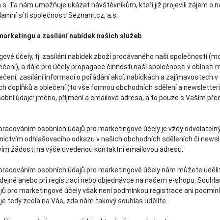
s. Ta nám umožňuje ukázat návštěvníkům, kteří již projevili zájem o n
lamní síti společnosti Seznam.cz, a.s.
 marketingu a zasílání nabídek našich služeb
ové účely, tj. zasílání nabídek zboží prodávaného naší společností (m
ečení), a dále pro účely propagace činnosti naší společnosti v oblasti
ečení, zasílání informací o pořádání akcí, nabídkách a zajímavostech v 
h doplňků a oblečení (to vše formou obchodních sdělení a newsletter
sobní údaje: jméno, příjmení a emailová adresa, a to pouze s Vaším př
racováním osobních údajů pro marketingové účely je vždy odvolatelný a
nictvím odhlašovacího odkazu v našich obchodních sděleních či news
vím žádosti na výše uvedenou kontaktní emailovou adresu.
pracováním osobních údajů pro marketingové účely nám můžete uděli
ejně anebo při registraci nebo objednávce na našem e-shopu. Souhl
jů pro marketingové účely však není podmínkou registrace ani podmín
je tedy zcela na Vás, zda nám takový souhlas udělíte.