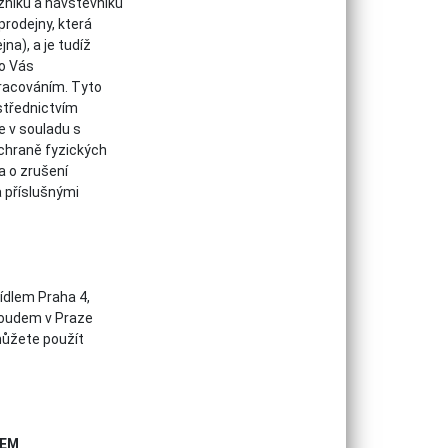
zníků a návštěvníků
prodejny, která
na), a je tudíž
to Vás
pracováním. Tyto
střednictvím
 v souladu s
chraně fyzických
a o zrušení
a příslušnými
sídlem Praha 4,
soudem v Praze
můžete použít
LEM