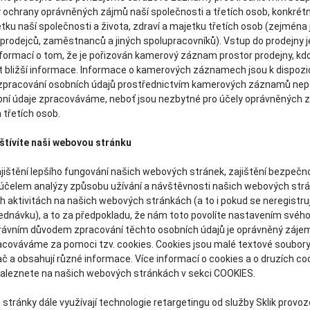
y ochrany oprávněných zájmů naší společnosti a třetích osob, konkrétn
ku naší společnosti a života, zdraví a majetku třetích osob (zejména 
, prodejců, zaměstnanců a jiných spolupracovníků). Vstup do prodejny 
nformací o tom, že je pořizován kamerový záznam prostor prodejny, kd
zt bližší informace. Informace o kamerových záznamech jsou k dispoz
 zpracování osobních údajů prostřednictvím kamerových záznamů ne
bní údaje zpracováváme, neboť jsou nezbytné pro účely oprávněných 
 třetích osob.
štívíte naši webovou stránku
jištění lepšího fungování našich webových stránek, zajištění bezpeč
 účelem analýzy způsobu užívání a návštěvnosti našich webových st
h aktivitách na našich webových stránkách (a to i pokud se neregistr
jednávku), a to za předpokladu, že nám toto povolíte nastavením svéh
Právním důvodem zpracování těchto osobních údajů je oprávněný zájem
cováváme za pomoci tzv. cookies. Cookies jsou malé textové soubory, 
č a obsahují různé informace. Více informací o cookies a o druzích coo
aleznete na našich webových stránkách v sekci COOKIES.
stránky dále využívají technologie retargetingu od služby Sklik provo