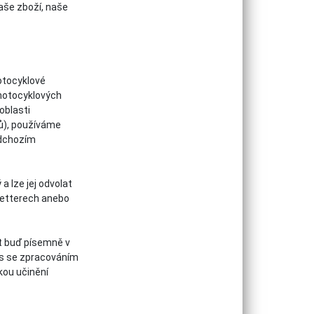
aše zboží, naše
otocyklové
 motocyklových
oblasti
ů), používáme
edchozím
 lze jej odvolat
letterech anebo
t buď písemně v
as se zpracováním
kou učinění