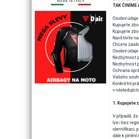
TAK ČINÍME
Osobní údaje
Kupujete zbo
Kupujete zbo
Navštívíte n
Chcete zasíla
Osobní údaje 
Nezbytnost p
Nezbytnost pr
Ochrana oprá
Vašeho souh
Konkrétní prá
v následující
1. Kupujete 
V případě, ž
lze i bez reg
identifikaci,
dále k plnění