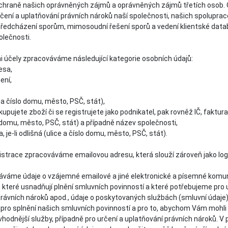
ochraně našich oprávněných zájmů a oprávněných zájmů třetích osob.
čení a uplatňování právních nároků naší společnosti, našich spoluprac
předcházení sporům, mimosoudní řešení sporů a vedení klientské datab
olečnosti.
 účely zpracováváme následující kategorie osobních údajů:
esa,
ení,
 a číslo domu, město, PSČ, stát),
 kupujete zboží či se registrujete jako podnikatel, pak rovněž IČ, faktur
o domu, město, PSČ, stát) a případně název společnosti,
, je-li odlišná (ulice a číslo domu, město, PSČ, stát).
istrace zpracováváme emailovou adresu, která slouží zároveň jako log
áváme údaje o vzájemné emailové a jiné elektronické a písemné komu
které usnadňují plnění smluvních povinností a které potřebujeme pro 
rávních nároků apod., údaje o poskytovaných službách (smluvní údaje)
pro splnění našich smluvních povinností a pro to, abychom Vám mohli
jvhodnější služby, případně pro určení a uplatňování právních nároků. V 