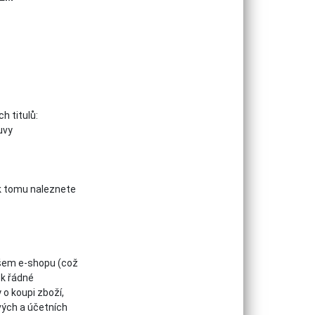
h titulů:
uvy
í k tomu naleznete
ašem e-shopu (což
 k řádné
 o koupi zboží,
vých a účetních