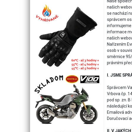
Naše společn
našich webo
se nachází na
správcem oso
informujeme 
informace moh
našich webov
Nařízením Ev
osob v souvi
směrnice 95/4
právními před
I. JSME SP
Správcem Vaši
Vrbova čp. 1
pod sp. zn. 
následující k
Emailová adr
Doručovací a
II. V JAKÝ