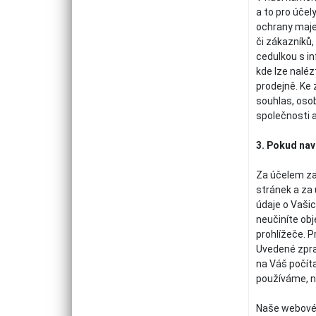
a to pro účel
ochrany majet
či zákazníků
cedulkou s i
kde lze nalé
prodejně. Ke
souhlas, oso
společnosti a
3. Pokud nav
Za účelem za
stránek a za
údaje o Vašic
neučiníte ob
prohlížeče. 
Uvedené zpra
na Váš počíta
používáme, n
Naše webové 