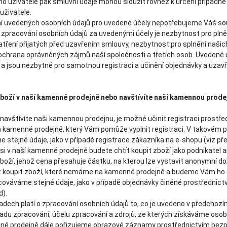
o uživatele pak smluvní údaje mohou sloužit rovněž k určení případné 
uživatele.
í uvedených osobních údajů pro uvedené účely nepotřebujeme Váš so
zpracování osobních údajů za uvedenými účely je nezbytnost pro plně
atření přijatých před uzavřením smlouvy, nezbytnost pro splnění našic
 ochrana oprávněných zájmů naší společnosti a třetích osob. Uvedené
a jsou nezbytné pro samotnou registraci a učinění objednávky a uzavře
zboží v naší kamenné prodejně nebo navštívíte naši kamennou prode
 navštívíte naši kamennou prodejnu, je možné učinit registraci prostř
 kamenné prodejně, který Vám pomůže vyplnit registraci. V takovém p
stejné údaje, jako v případě registrace zákazníka na e-shopu (viz př
 si v naší kamenné prodejně budete chtít koupit zboží jako podnikatel 
zboží, jehož cena přesahuje částku, na kterou lze vystavit anonymní do
 koupit zboží, které nemáme na kamenné prodejně a budeme Vám ho
cováváme stejné údaje, jako v případě objednávky činěné prostřednict
d).
adech platí o zpracování osobních údajů to, co je uvedeno v předchoz
adu zpracování, účelu zpracování a zdrojů, ze kterých získáváme osobn
né prodejně dále pořizujeme obrazové záznamy prostřednictvím bez