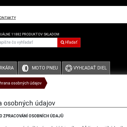
ONTAKTY
UÁLNE 11882 PRODUKTOV SKLADOM
Hľadať
VYHĽADAŤ DIEL
RKÁRA
MOTO PNEU
hrana osobných údajov
a osobných údajov
O ZPRACOVÁNÍ OSOBNÍCH ÚDAJŮ