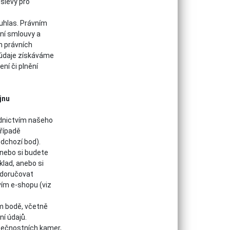
slevy pro
uhlas. Právním
ní smlouvy a
h právních
 údaje získáváme
ní či plnění
jnu
ednictvím našeho
řípadě
edchozí bod).
anebo si budete
klad, anebo si
 doručovat
vím e-shopu (viz
ím bodě, včetně
í údajů.
pečnostních kamer,