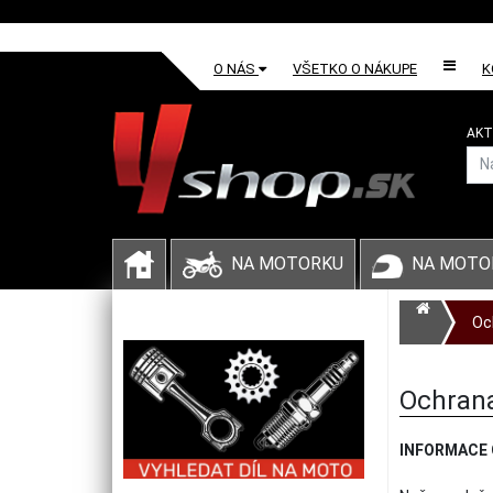
O NÁS
VŠETKO O NÁKUPE
K
AKT
NA MOTORKU
NA MOTO
Oc
Ochran
INFORMACE 