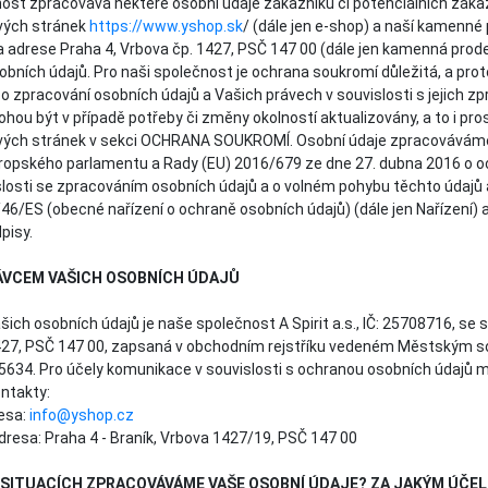
ost zpracovává některé osobní údaje zákazníků či potenciálních záka
vých stránek
https://www.yshop.sk
/ (dále jen e-shop) a naší kamenné 
 adrese Praha 4, Vrbova čp. 1427, PSČ 147 00 (dále jen kamenná prodej
bních údajů. Pro naši společnost je ochrana soukromí důležitá, a pro
o zpracování osobních údajů a Vašich právech v souvislosti s jejich z
ou být v případě potřeby či změny okolností aktualizovány, a to i pro
ých stránek v sekci OCHRANA SOUKROMÍ. Osobní údaje zpracováváme
ropského parlamentu a Rady (EU) 2016/679 ze dne 27. dubna 2016 o o
slosti se zpracováním osobních údajů a o volném pohybu těchto údajů 
6/ES (obecné nařízení o ochraně osobních údajů) (dále jen Nařízení) 
pisy.
RÁVCEM VAŠICH OSOBNÍCH ÚDAJŮ
ch osobních údajů je naše společnost A Spirit a.s., IČ: 25708716, se 
427, PSČ 147 00, zapsaná v obchodním rejstříku vedeném Městským 
B 5634. Pro účely komunikace v souvislosti s ochranou osobních údajů 
ontakty:
esa:
info@yshop.cz
dresa: Praha 4 - Braník, Vrbova 1427/19, PSČ 147 00
CH SITUACÍCH ZPRACOVÁVÁME VAŠE OSOBNÍ ÚDAJE? ZA JAKÝM ÚČE