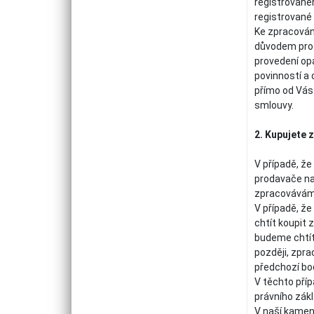
registrovanéh
registrované 
Ke zpracován
důvodem pro 
provedení op
povinností a
přímo od Vás 
smlouvy.
2. Kupujete 
V případě, že
prodavače na
zpracováváme 
V případě, že
chtít koupit 
budeme chtít
později, zpra
předchozí bo
V těchto příp
právního zákl
V naší kamen