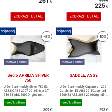
261
353 €
€
225
€
ZOBRAZIT DETAIL
ZOBRAZIT DETAIL
Výpredaj
Výpredaj
-48%
-50%
Doprava zdarma
Doprava zdarma
Sedlo APRILIA SHIVER
SADDLE, ASSY.
750
Určené pre modely:Shiver 750 E3
Určené pre modely:Caponord 1200
ABS-NOABS 2007-2010Shiver GT
Carabinieri E3 ABS 2015Caponord
750 E3 ABS 2009Originálne
1200 E3 ABS 2012-2016Originálny
objednávací k...
obje...
Ihneď k odberu
Ihneď k odberu
309 €
293 €