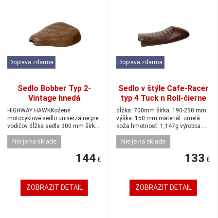
Doprava zdarma
Doprava zdarma
Sedlo Bobber Typ 2-
Sedlo v štýle Cafe-Racer
Vintage hnedá
typ 4 Tuck n Roll-čierne
HIGHWAY HAWKKožené
dĺžka: 700mm šírka: 190-250 mm
motocyklové sedlo univerzálne pre
výška: 150 mm materiál: umelá
vodičov dĺžka sedla 300 mm šírka
koža hmotnosť: 1,147g výrobca:
sedla 265 mm š...
Highway ...
Nie je na sklade
Nie je na sklade
144
133
€
€
ZOBRAZIT DETAIL
ZOBRAZIT DETAIL