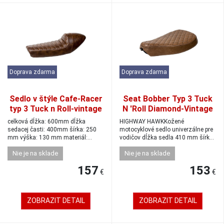
Doprava zdarma
Doprava zdarma
Sedlo v štýle Cafe-Racer
Seat Bobber Typ 3 Tuck
typ 3 Tuck n Roll-vintage
N 'Roll Diamond-Vintage
hnedá
hnedá
celková dĺžka: 600mm dĺžka
HIGHWAY HAWKKožené
sedacej časti: 400mm šírka: 250
motocyklové sedlo univerzálne pre
mm výška: 130 mm materiál:
vodičov dĺžka sedla 410 mm šírka
umelá koža hmo...
sedla 290 mm š...
Nie je na sklade
Nie je na sklade
157
153
€
€
ZOBRAZIT DETAIL
ZOBRAZIT DETAIL