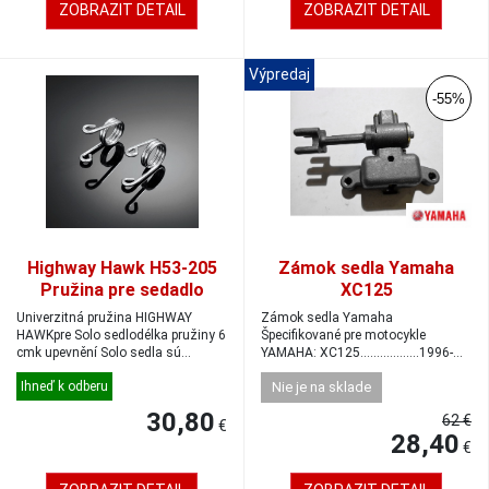
ZOBRAZIT DETAIL
ZOBRAZIT DETAIL
Výpredaj
-55%
Highway Hawk H53-205
Zámok sedla Yamaha
Pružina pre sedadlo
XC125
60mm 2ks
Univerzitná pružina HIGHWAY
Zámok sedla Yamaha
HAWKpre Solo sedlodélka pružiny 6
Špecifikované pre motocykle
cmk upevnění Solo sedla sú
YAMAHA: XC125........……....1996-
potřeba dvě...
1999 Kód pô...
Ihneď k odberu
Nie je na sklade
30,80
62 €
€
28,40
€