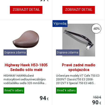
€
ZOBRAZIT DETAIL
ZOBRAZIT DETAIL
Výpredaj
-40%
Doprava zdarma
Doprava zdarma
Highway Hawk H53-1805
Pravé zadné madlo
Sedadlo sólo malé
spolujazdca
320x245mm hnedé
HIGHWAY HAWKKožené
Určené pre modely:V7 Cafe 750 E3
motocyklové sedlouniverzálnípro
2009V7 Classic750 E3 2008-
vodičadélka sedla 320 mmšířka
2012V7 II Special 750 E3 ABS
sedla 245 mmpre jed...
2015-2016V7 ...
Ihneď k odberu
Ihneď k odberu
94
150 €
€
90
€