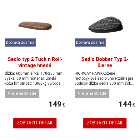
Doprava zdarma
Doprava zdarma
Sedlo typ 2 Tuck n Roll-
Sedlo Bobber Typ 2-
vintage hnedá
čierne
dĺžka: 600mm šírka: 170-250 mm
HIGHWAY HAWKKožené
výška: 60 mm materiál: umelá
motocyklové sedlo univerzálne pre
koža hmotnosť: 1,066kg výrobca:
vodičov dĺžka sedla 300 mm šírka
Highway ...
sedla 265 mm š...
Nie je na sklade
Nie je na sklade
149
144
€
€
ZOBRAZIT DETAIL
ZOBRAZIT DETAIL