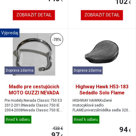
102
€
ZOBRAZIT DETAIL
ZOBRAZIT DETAIL
Výpredaj
-78%
Doprava zdarma
Doprava zdarma
Madlo pre cestujúcich
Highway Hawk H53-183
MOTO GUZZI NEVADA
Sedadlo Solo Flame
Small 320x245mm
Pre modely:Nevada Classic 750 E3
HIGHWAY HAWKKožené
2012-2013Nevada Classic 750 IE
motocyklové sedlo
2004-2008Nevada Classic 750 IE
FLAMEuniverzálnídélka sedla 320
E3 20...
mmšířka sedla 245 mmpro jedno
Ihneď k odberu
Ihneď k odberu
s...
94
438 €
€
97