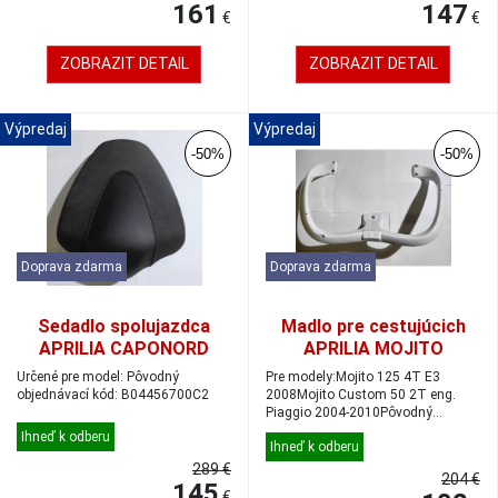
161
147
€
€
ZOBRAZIT DETAIL
ZOBRAZIT DETAIL
Výpredaj
Výpredaj
-50%
-50%
Doprava zdarma
Doprava zdarma
Sedadlo spolujazdca
Madlo pre cestujúcich
APRILIA CAPONORD
APRILIA MOJITO
Určené pre model: Pôvodný
Pre modely:Mojito 125 4T E3
objednávací kód: B04456700C2
2008Mojito Custom 50 2T eng.
Piaggio 2004-2010Pôvodný
objednávací kód: A...
Ihneď k odberu
Ihneď k odberu
289 €
204 €
145
€