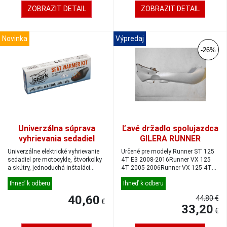
ZOBRAZIT DETAIL
ZOBRAZIT DETAIL
Novinka
Výpredaj
-26%
Univerzálna súprava
Ľavé držadlo spolujazdca
vyhrievania sedadiel
GILERA RUNNER
Shark, 12V/35W,
Univerzálne elektrické vyhrievanie
Určené pre modely:Runner ST 125
19,5x39,5cm
sedadiel pre motocykle, štvorkolky
4T E3 2008-2016Runner VX 125
a skútry, jednoduchá inštaláci...
4T 2005-2006Runner VX 125 4T
E3 2006-20...
Ihneď k odberu
Ihneď k odberu
40,60
44,80 €
€
33,20
€