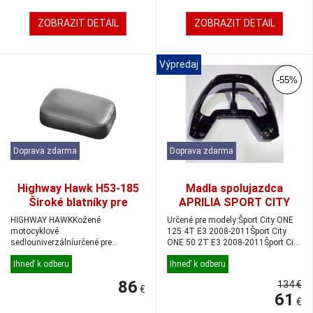
ZOBRAZIT DETAIL
ZOBRAZIT DETAIL
Výpredaj
-55%
Doprava zdarma
Doprava zdarma
Highway Hawk H53-185
Madla spolujazdca
Široké blatníky pre
APRILIA SPORT CITY
cestujúcich
ONE
HIGHWAY HAWKKožené
Určené pre modely:Šport City ONE
motocyklové
125 4T E3 2008-2011Šport City
sedlouniverzálníurčené pre
ONE 50 2T E3 2008-2011Šport City
spolujezdcovs prísavkamivhodné
ONE ...
Ihneď k odberu
Ihneď k odberu
pre široké ...
86
134 €
€
61
€