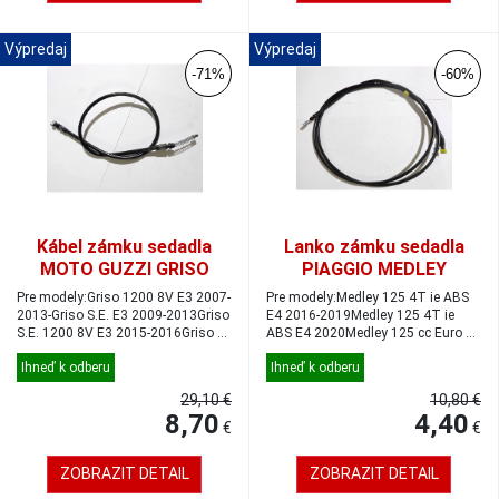
Výpredaj
Výpredaj
-71%
-60%
Kábel zámku sedadla
Lanko zámku sedadla
MOTO GUZZI GRISO
PIAGGIO MEDLEY
125/150
Pre modely:Griso 1200 8V E3 2007-
Pre modely:Medley 125 4T ie ABS
2013-Griso S.E. E3 2009-2013Griso
E4 2016-2019Medley 125 4T ie
S.E. 1200 8V E3 2015-2016Griso V
ABS E4 2020Medley 125 cc Euro 5
...
2021Med...
Ihneď k odberu
Ihneď k odberu
29,10 €
10,80 €
8,70
4,40
€
€
ZOBRAZIT DETAIL
ZOBRAZIT DETAIL