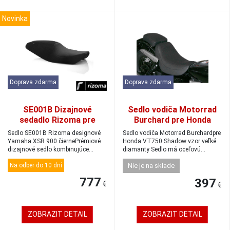
Novinka
Doprava zdarma
Doprava zdarma
SE001B Dizajnové
Sedlo vodiča Motorrad
sedadlo Rizoma pre
Burchard pre Honda
Yamaha XSR 900 čierne
VT750 Shadow vzor
Sedlo SE001B Rizoma designové
Sedlo vodiča Motorrad Burchardpre
veľké diamanty
Yamaha XSR 900 čiernePrémiové
Honda VT750 Shadow vzor veľké
dizajnové sedlo kombinujúce
diamanty Sedlo má oceľovú
neoprén a te...
základňu P...
Na odber do 10 dní
Nie je na sklade
777
397
€
€
ZOBRAZIT DETAIL
ZOBRAZIT DETAIL