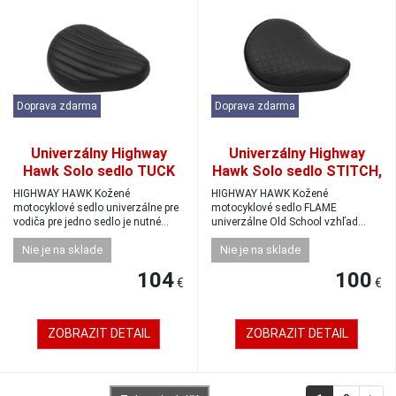
Doprava zdarma
Doprava zdarma
Univerzálny Highway
Univerzálny Highway
Hawk Solo sedlo TUCK
Hawk Solo sedlo STITCH,
AND ROLL nízke, čierna
malé 320x245mm, koža
HIGHWAY HAWK Kožené
HIGHWAY HAWK Kožené
motocyklové sedlo univerzálne pre
motocyklové sedlo FLAME
vodiča pre jedno sedlo je nutné
univerzálne Old School vzhľad
použiť ...
Sedlo je potiahnuté ...
Nie je na sklade
Nie je na sklade
104
100
€
€
ZOBRAZIT DETAIL
ZOBRAZIT DETAIL