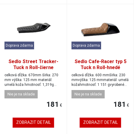
Doprava zdarma
Doprava zdarma
Sedlo Street Tracker-
Sedlo Cafe-Racer typ 5
Tuck n Roll-čierne
Tuck n Roll-hnedé
celková dĺžka: 670mm šírka: 270
celková dĺžka: 600 mmšírka: 230
mm výška: 125 mm materiál:
mmvýška: 125 mmmateriál: umelá
umelá koža hmotnosť: 1,319g
kožahmotnosť: 1 151 gvyrobené
výrobca: High...
spoločn...
Nie je na sklade
Nie je na sklade
181
181
€
€
ZOBRAZIT DETAIL
ZOBRAZIT DETAIL