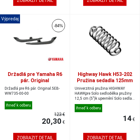
ZOBRAZIT DETAIL
ZOBRAZIT DETAIL
Výpredaj
-84%
Držadlá pre Yamaha R6
Highway Hawk H53-202
pár. Original
Pružina sedadla 125mm
1ks
Držadlá pre R6 pár. Original.5EB-
Univerzitná pružina HIGHWAY
WW735-00-00
HAWKpre Solo sedlodélka pružiny
12,5 cm (5")k upevnění Solo sedla
sú pot...
Ihneď k odberu
Ihneď k odberu
123 €
14
20,30
€
€
ZOBRAZIT DETAIL
ZOBRAZIT DETAIL