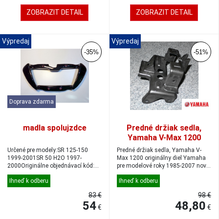
ZOBRAZIT DETAIL
ZOBRAZIT DETAIL
Výpredaj
Výpredaj
-35%
-51%
Doprava zdarma
madla spolujzdce
Predné držiak sedla,
Yamaha V-Max 1200
Určené pre modely:SR 125-150
Predné držiak sedla, Yamaha V-
1999-2001SR 50 H2O 1997-
Max 1200 originálny diel Yamaha
2000Originálne objednávací kód:
pre modelové roky 1985-2007 nový
AP8239076
ne...
Ihneď k odberu
Ihneď k odberu
83 €
98 €
54
48,80
€
€