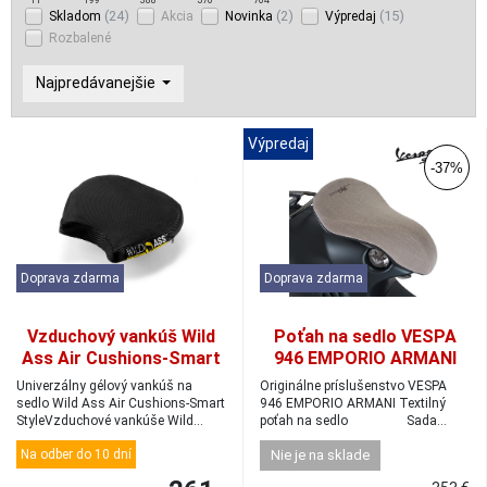
11
199
388
576
764
(24)
(2)
(15)
Skladom
Akcia
Novinka
Výpredaj
Rozbalené
Najpredávanejšie
Výpredaj
-37%
Doprava zdarma
Doprava zdarma
Vzduchový vankúš Wild
Poťah na sedlo VESPA
Ass Air Cushions-Smart
946 EMPORIO ARMANI
Style
Univerzálny gélový vankúš na
Originálne príslušenstvo VESPA
sedlo Wild Ass Air Cushions-Smart
946 EMPORIO ARMANI Textilný
StyleVzduchové vankúše Wild
poťah na sedlo Sada...
Asspomáha...
Na odber do 10 dní
Nie je na sklade