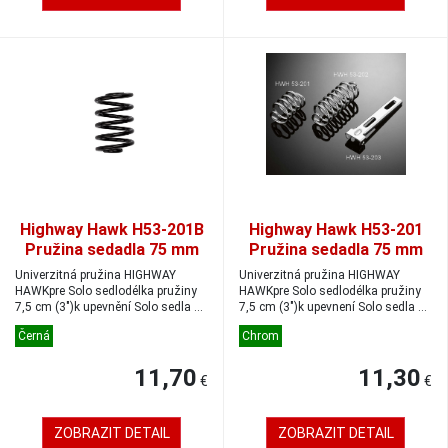
Highway Hawk H53-201B
Highway Hawk H53-201
Pružina sedadla 75 mm
Pružina sedadla 75 mm
čierna 1ks
chróm 1ks
Univerzitná pružina HIGHWAY
Univerzitná pružina HIGHWAY
HAWKpre Solo sedlodélka pružiny
HAWKpre Solo sedlodélka pružiny
7,5 cm (3")k upevnění Solo sedla sú
7,5 cm (3")k upevnení Solo sedla sú
potř...
potř...
Černá
Chrom
11,70
11,30
€
€
ZOBRAZIT DETAIL
ZOBRAZIT DETAIL