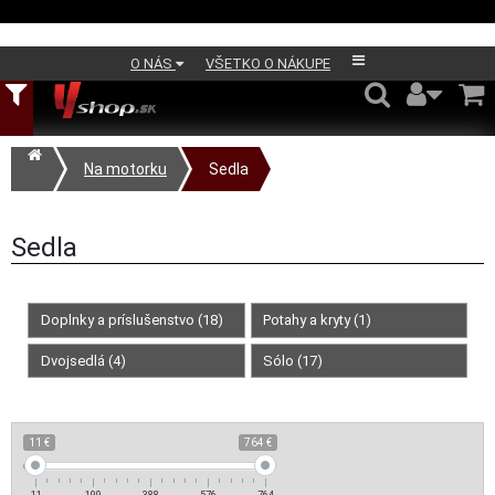
O NÁS
VŠETKO O NÁKUPE
Na motorku
Sedla
Sedla
Doplnky a príslušenstvo (18)
Potahy a kryty (1)
Dvojsedlá (4)
Sólo (17)
11 €
764 €