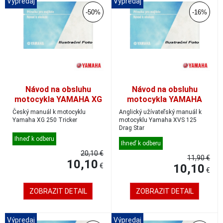
Výpredaj
Výpredaj
-50%
-16%
Návod na obsluhu
Návod na obsluhu
motocykla YAMAHA XG
motocykla YAMAHA
250 Tricker, český
XVS 125, anglický
Český manuál k motocyklu
Anglický užívateľský manuál k
Yamaha XG 250 Tricker
motocyklu Yamaha XVS 125
Drag Star
Ihneď k odberu
Ihneď k odberu
20,10 €
11,90 €
10,10
€
10,10
€
ZOBRAZIT DETAIL
ZOBRAZIT DETAIL
Výpredaj
Výpredaj