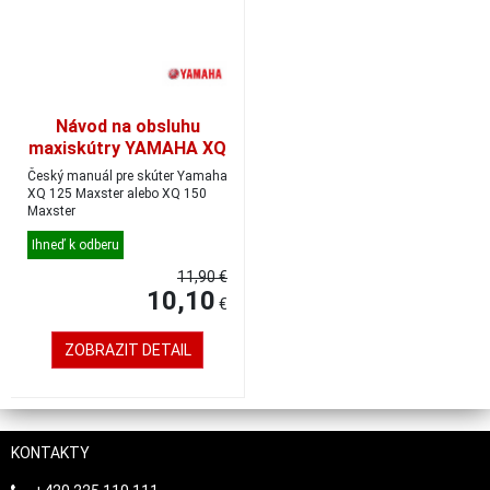
Návod na obsluhu
maxiskútry YAMAHA XQ
125/150, český
Český manuál pre skúter Yamaha
XQ 125 Maxster alebo XQ 150
Maxster
Ihneď k odberu
11,90 €
10,10
€
ZOBRAZIT DETAIL
KONTAKTY