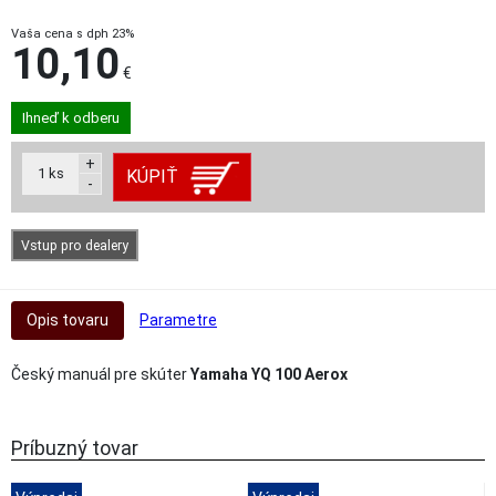
Vaša cena s dph 23%
10,10
€
Ihneď k odberu
+
1
ks
KÚPIŤ
-
Vstup pro dealery
Opis tovaru
Parametre
Český manuál pre skúter
Yamaha YQ 100 Aerox
Príbuzný tovar