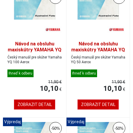
Návod na obsluhu
Návod na obsluhu
maxiskútry YAMAHA YQ
maxiskútry YAMAHA YQ
100, český
50, český
Český manuál pre skúter Yamaha
Český manuál pre skúter Yamaha
YQ 100 Aerox
YQ 50 Aerox
Ihneď k odberu
Ihneď k odberu
11,90 €
11,90 €
10,10
10,10
€
€
ZOBRAZIT DETAIL
ZOBRAZIT DETAIL
Výpredaj
Výpredaj
-50%
-50%