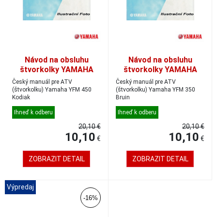
Návod na obsluhu
Návod na obsluhu
štvorkolky YAMAHA
štvorkolky YAMAHA
YFM 450, český
YFM 350, český
Český manuál pre ATV
Český manuál pre ATV
(štvorkolku) Yamaha YFM 450
(štvorkolku) Yamaha YFM 350
Kodiak
Bruin
Ihneď k odberu
Ihneď k odberu
20,10 €
20,10 €
10,10
10,10
€
€
ZOBRAZIT DETAIL
ZOBRAZIT DETAIL
Výpredaj
-16%