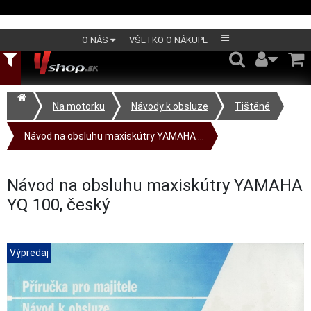
O NÁS
VŠETKO O NÁKUPE
Na motorku
Návody k obsluze
Tištěné
Návod na obsluhu maxiskútry YAMAHA ...
Návod na obsluhu maxiskútry YAMAHA
YQ 100, český
Výpredaj