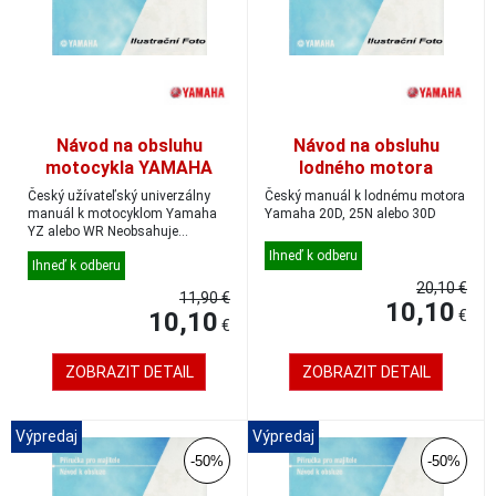
Návod na obsluhu
Návod na obsluhu
motocykla YAMAHA
lodného motora
YZ/WR, český
YAMAHA 20D, 25N, 30D;
Český užívateľský univerzálny
Český manuál k lodnému motora
český
manuál k motocyklom Yamaha
Yamaha 20D, 25N alebo 30D
YZ alebo WR Neobsahuje
technické ani se...
Ihneď k odberu
Ihneď k odberu
20,10 €
11,90 €
10,10
10,10
€
€
ZOBRAZIT DETAIL
ZOBRAZIT DETAIL
Výpredaj
Výpredaj
-50%
-50%