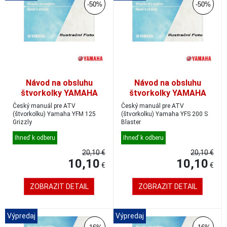
-50%
-50%
Návod na obsluhu
Návod na obsluhu
štvorkolky YAMAHA
štvorkolky YAMAHA
YFM 125, český
YFS 200 S, český
Český manuál pre ATV
Český manuál pre ATV
(štvorkolku) Yamaha YFM 125
(štvorkolku) Yamaha YFS 200 S
Grizzly
Blaster
Ihneď k odberu
Ihneď k odberu
20,10 €
20,10 €
10,10
10,10
€
€
ZOBRAZIT DETAIL
ZOBRAZIT DETAIL
Výpredaj
Výpredaj