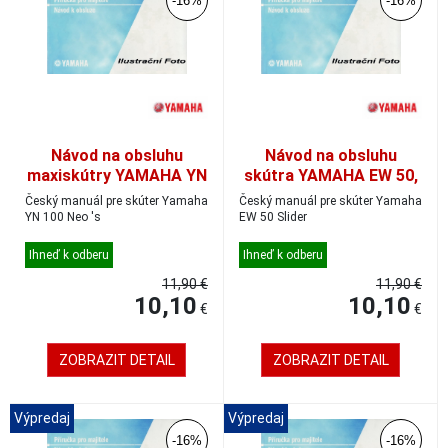
-16%
-16%
Návod na obsluhu
Návod na obsluhu
maxiskútry YAMAHA YN
skútra YAMAHA EW 50,
100, český
český
Český manuál pre skúter Yamaha
Český manuál pre skúter Yamaha
YN 100 Neo 's
EW 50 Slider
Ihneď k odberu
Ihneď k odberu
11,90 €
11,90 €
10,10
10,10
€
€
ZOBRAZIT DETAIL
ZOBRAZIT DETAIL
Výpredaj
Výpredaj
-16%
-16%