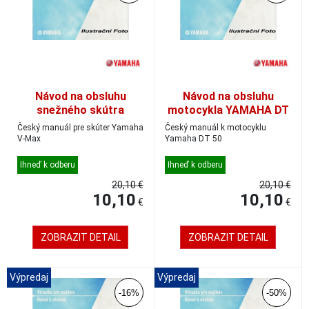
Návod na obsluhu
Návod na obsluhu
snežného skútra
motocykla YAMAHA DT
YAMAHA V-MAX, český
50, český
Český manuál pre skúter Yamaha
Český manuál k motocyklu
V-Max
Yamaha DT 50
Ihneď k odberu
Ihneď k odberu
20,10 €
20,10 €
10,10
10,10
€
€
ZOBRAZIT DETAIL
ZOBRAZIT DETAIL
Výpredaj
Výpredaj
-16%
-50%