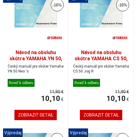
-16%
-16%
Návod na obsluhu
Návod na obsluhu
skútra YAMAHA YN 50,
skútra YAMAHA CS 50,
český
český
Český manuál pre skúter Yamaha
Český manuál pre skúter Yamaha
YN 50 Neo 's
CS 50 Jog R
Ihneď k odberu
Ihneď k odberu
11,90 €
11,90 €
10,10
10,10
€
€
ZOBRAZIT DETAIL
ZOBRAZIT DETAIL
Výpredaj
Výpredaj