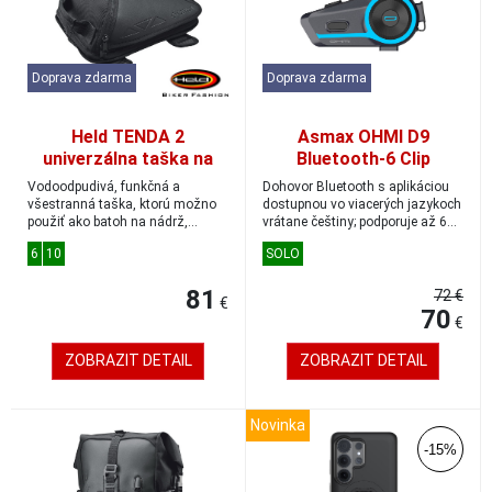
Doprava zdarma
Doprava zdarma
Held TENDA 2
Asmax OHMI D9
univerzálna taška na
Bluetooth-6 Clip
nádrž/zadná taška s
motorkársky interkom
Vodoodpudivá, funkčná a
Dohovor Bluetooth s aplikáciou
popruhmi (10 l)
všestranná taška, ktorú možno
dostupnou vo viacerých jazykoch
použiť ako batoh na nádrž,
vrátane češtiny; podporuje až 6
zadnú sedlovú tašku...
použí...
6
10
SOLO
81
72 €
€
70
€
ZOBRAZIT DETAIL
ZOBRAZIT DETAIL
Novinka
-15%