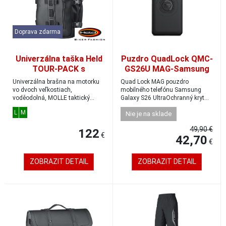
Doprava zdarma
Univerzálna taška Held
Puzdro QuadLock QMC-
TOUR-PACK s
GS26U MAG-Samsung
taktickým upevňovacím
Galaxy S26 Ultra
Univerzálna brašna na motorku
Quad Lock MAG pouzdro
systémom MOLLE
vo dvoch veľkostiach,
mobilného telefónu Samsung
voděodolná, MOLLE taktický
veľkosť M (6-15 l)
Galaxy S26 UltraOchranný kryt
systém pre uchycení: ...
pre telefón, ktorý ko...
L
M
Nie je na sklade
49,90 €
122
€
42,70
€
ZOBRAZIT DETAIL
ZOBRAZIT DETAIL