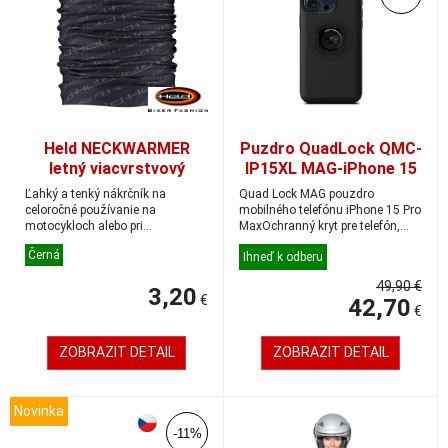
Held NECKWARMER
Puzdro QuadLock QMC-
letný viacvrstvový
IP15XL MAG-iPhone 15
nákrčník čierna/sivá
Pro Max
Ľahký a tenký nákrčník na
Quad Lock MAG pouzdro
celoročné používanie na
mobilného telefónu iPhone 15 Pro
motocykloch alebo pri
MaxOchranný kryt pre telefón,
outdoorových aktivitách.VONK...
ktorý kombinuje...
Černá
Ihneď k odberu
49,90 €
3,20
€
42,70
€
ZOBRAZIT DETAIL
ZOBRAZIT DETAIL
Novinka
-11%