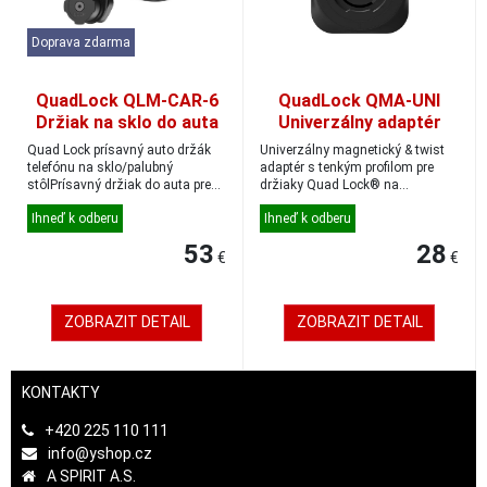
Doprava zdarma
QuadLock QLM-CAR-6
QuadLock QMA-UNI
Držiak na sklo do auta
Univerzálny adaptér
MAG
Quad Lock prísavný auto držák
Univerzálny magnetický & twist
telefónu na sklo/palubný
adaptér s tenkým profilom pre
stôlPrísavný držiak do auta pre
držiaky Quad Lock® na
uchycení na č...
smartfóny...
Ihneď k odberu
Ihneď k odberu
53
28
€
€
ZOBRAZIT DETAIL
ZOBRAZIT DETAIL
KONTAKTY
+420 225 110 111
info@yshop.cz
A SPIRIT A.S.