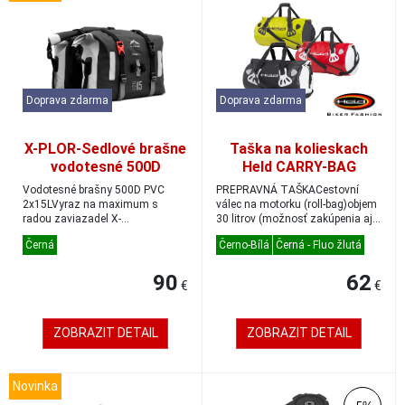
Doprava zdarma
Doprava zdarma
X-PLOR-Sedlové brašne
Taška na kolieskach
vodotesné 500D
Held CARRY-BAG
PVC15L
čierna/biela 30L odolná
Vodotesné brašny 500D PVC
PREPRAVNÁ TAŠKACestovní
voči poveternostným
2x15LVyraz na maximum s
válec na motorku (roll-bag)objem
radou zaviazadel X-
30 litrov (možnosť zakúpenia aj
vplyvom
PLOR!Dokonalý parťák na každú
60 litrov)n...
Černá
Černo-Bílá
Černá - Fluo žlutá
c...
90
62
€
€
ZOBRAZIT DETAIL
ZOBRAZIT DETAIL
Novinka