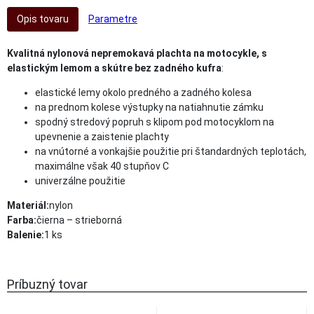
Opis tovaru
Parametre
Kvalitná nylonová nepremokavá plachta na motocykle, s
elastickým lemom a skútre bez zadného kufra
:
elastické lemy okolo predného a zadného kolesa
na prednom kolese výstupky na natiahnutie zámku
spodný stredový popruh s klipom pod motocyklom na
upevnenie a zaistenie plachty
na vnútorné a vonkajšie použitie pri štandardných teplotách,
maximálne však 40 stupňov C
univerzálne použitie
Materiál:
nylon
Farba:
čierna – strieborná
Balenie:
1 ks
Príbuzný tovar