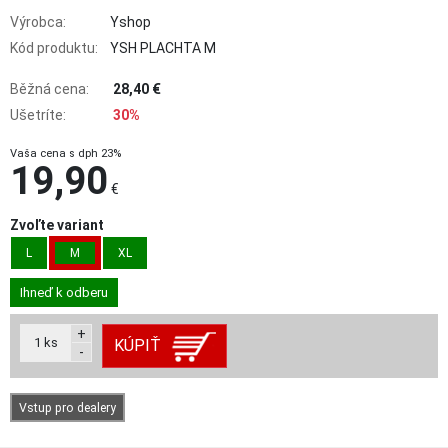
Výrobca:
Yshop
Kód produktu:
YSH PLACHTA M
Běžná cena:
28,40 €
Ušetríte:
30%
Vaša cena s dph 23%
19,90
€
Zvoľte variant
L
M
XL
Ihneď k odberu
+
1
ks
KÚPIŤ
-
Vstup pro dealery