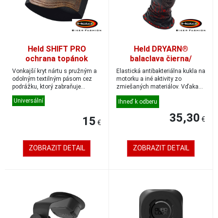
Held SHIFT PRO
Held DRYARN®
ochrana topánok
balaclava čierna/
hovädzia koža/textil
červená univerzálna
Vonkajší kryt nártu s pružným a
Elastická antibakteriálna kukla na
hnedá veľkosť
veľkosť
odolným textilným pásom cez
motorku a iné aktivity zo
podrážku, ktorý zabraňuje
univerzálna
zmiešaných materiálov. Vďaka
opotrebovaniu ...
čiastočném...
Universální
Ihneď k odberu
35,30
15
€
€
ZOBRAZIT DETAIL
ZOBRAZIT DETAIL