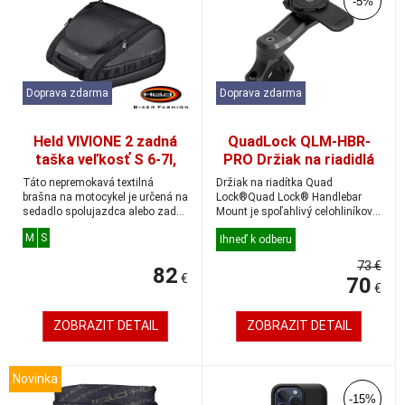
-5%
Doprava zdarma
Doprava zdarma
Held VIVIONE 2 zadná
QuadLock QLM-HBR-
taška veľkosť S 6-7l,
PRO Držiak na riadidlá
popruhový systém
motocykla PRO
Táto nepremokavá textilná
Držiak na riadítka Quad
brašna na motocykel je určená na
Lock®Quad Lock® Handlebar
sedadlo spolujazdca alebo zadný
Mount je spoľahlivý celohliníkový
nosič.VIV...
držiak n...
M
S
Ihneď k odberu
73 €
82
€
70
€
ZOBRAZIT DETAIL
ZOBRAZIT DETAIL
Novinka
-15%