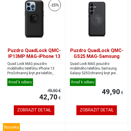
-15%
Puzdro QuadLock QMC-
Puzdro QuadLock QMC-
IP13MP MAG-iPhone 13
GS25 MAG-Samsung
Pro
Galaxy S25
Quad Lock MAG pouzdro
Quad Lock MAG pouzdro
mobilného telefónu iPhone 13
mobilného telefónu Samsung
ProOchranný kryt pre telefón,
Galaxy S25Ochranný kryt pre
ktorý kombinuje mec...
telefón, ktorý kombinuj...
Ihneď k odberu
Ihneď k odberu
49,90
49,90 €
€
42,70
€
ZOBRAZIT DETAIL
ZOBRAZIT DETAIL
Novinka