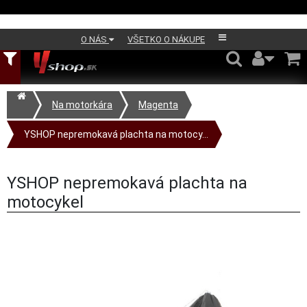
O NÁS
VŠETKO O NÁKUPE
Na motorkára
Magenta
YSHOP nepremokavá plachta na motocy...
YSHOP nepremokavá plachta na
motocykel