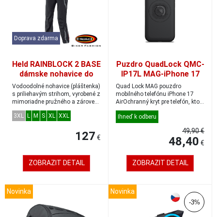
Doprava zdarma
Held RAINBLOCK 2 BASE
Puzdro QuadLock QMC-
dámske nohavice do
IP17L MAG-iPhone 17
dažďa čierna/biela
Air
Vodoodolné nohavice (pláštenka)
Quad Lock MAG pouzdro
veľkosť DM
s priliehavým strihom, vyrobené z
mobilného telefónu iPhone 17
mimoriadne pružného a zároveň
AirOchranný kryt pre telefón, ktorý
prie...
kombinuje mec...
3XL
L
M
S
XL
XXL
Ihneď k odberu
49,90 €
127
€
48,40
€
ZOBRAZIT DETAIL
ZOBRAZIT DETAIL
Novinka
Novinka
-3%