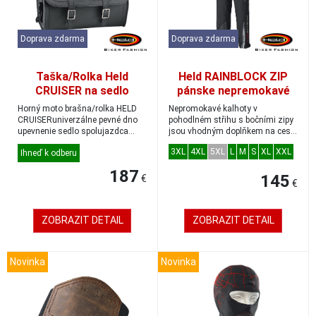
Doprava zdarma
Doprava zdarma
Taška/Rolka Held
Held RAINBLOCK ZIP
CRUISER na sedlo
pánske nepremokavé
spolujazdca alebo tašku
nohavice čierne
Horný moto brašna/rolka HELD
Nepromokavé kalhoty v
Held 4850, 14L
CRUISERuniverzálne pevné dno
pohodlném střihu s bočními zipy
upevnenie sedlo spolujazdca
jsou vhodným doplňkem na cesty
alebo na tašku...
díky minimálním...
3XL
4XL
5XL
L
M
S
XL
XXL
Ihneď k odberu
187
145
€
€
ZOBRAZIT DETAIL
ZOBRAZIT DETAIL
Novinka
Novinka