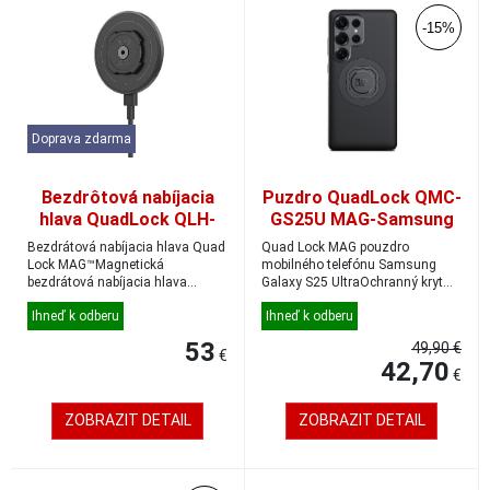
-15%
Doprava zdarma
Bezdrôtová nabíjacia
Puzdro QuadLock QMC-
hlava QuadLock QLH-
GS25U MAG-Samsung
MAG-WCH-2 MAG
Galaxy S25 Ultra
Bezdrátová nabíjacia hlava Quad
Quad Lock MAG pouzdro
Lock MAG™Magnetická
mobilného telefónu Samsung
bezdrátová nabíjacia hlava
Galaxy S25 UltraOchranný kryt
určená pre držá...
pre telefón, ktorý ko...
Ihneď k odberu
Ihneď k odberu
53
49,90 €
€
42,70
€
ZOBRAZIT DETAIL
ZOBRAZIT DETAIL