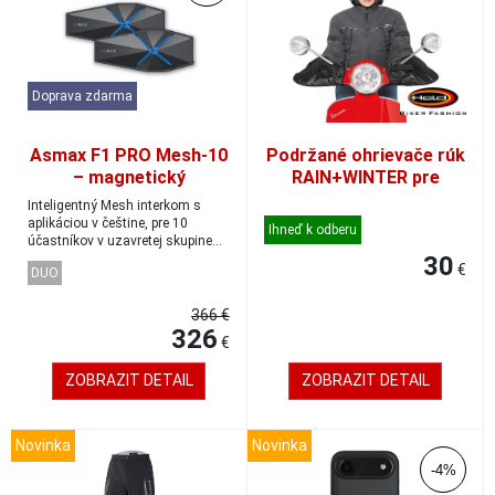
Doprava zdarma
Asmax F1 PRO Mesh-10
Podržané ohrievače rúk
– magnetický
RAIN+WINTER pre
motorkársky interkom
skútre
Inteligentný Mesh interkom s
DUO
aplikáciou v češtine, pre 10
Ihneď k odberu
účastníkov v uzavretej skupine
alebo až 50...
30
€
DUO
366 €
326
€
ZOBRAZIT DETAIL
ZOBRAZIT DETAIL
Novinka
Novinka
-4%