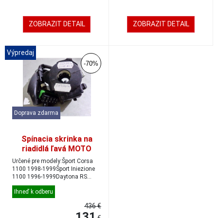
ZOBRAZIT DETAIL
ZOBRAZIT DETAIL
Výpredaj
-70%
Doprava zdarma
Spínacia skrinka na
riadidlá ľavá MOTO
GUZZI 1100
Určené pre modely:Šport Corsa
šport/Daytona/Quota/V
1100 1998-1999Šport Iniezione
1100 1996-1999Daytona RS
10
1000 1997-1998Q...
Ihneď k odberu
436 €
131