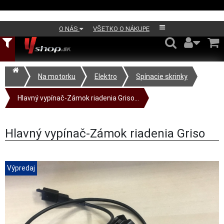
O NÁS
VŠETKO O NÁKUPE
Na motorku
Elektro
Spínacie skrinky
Hlavný vypínač-Zámok riadenia Griso...
Hlavný vypínač-Zámok riadenia Griso
Výpredaj