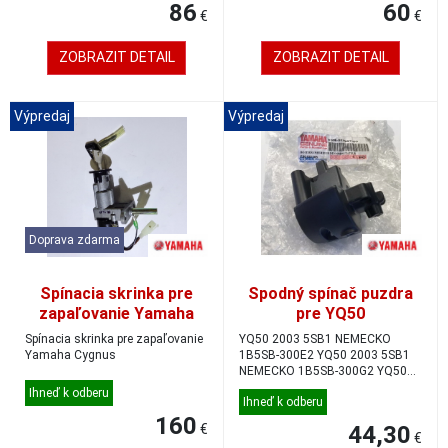
86
60
€
€
ZOBRAZIT DETAIL
ZOBRAZIT DETAIL
Výpredaj
Výpredaj
Doprava zdarma
Spínacia skrinka pre
Spodný spínač puzdra
zapaľovanie Yamaha
pre YQ50
Cygnus
Spínacia skrinka pre zapaľovanie
YQ50 2003 5SB1 NEMECKO
Yamaha Cygnus
1B5SB-300E2 YQ50 2003 5SB1
NEMECKO 1B5SB-300G2 YQ50
2003 5SB1 ITALY 1B5SB...
Ihneď k odberu
Ihneď k odberu
160
€
44,30
€