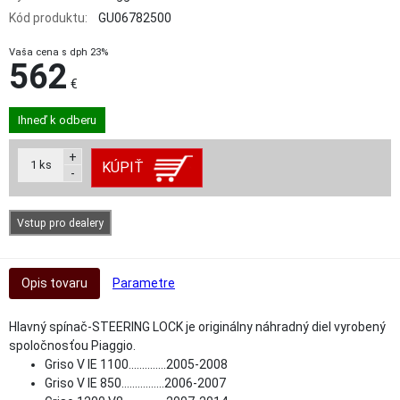
Kód produktu:
GU06782500
Vaša cena s dph 23%
562
€
Ihneď k odberu
+
1
ks
KÚPIŤ
-
Vstup pro dealery
Opis tovaru
Parametre
Hlavný spínač-STEERING LOCK je originálny náhradný diel vyrobený
spoločnosťou Piaggio.
Griso V IE 1100..............2005-2008
Griso V IE 850................2006-2007