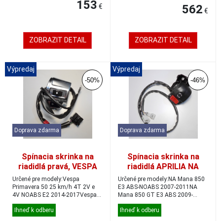
153
€
562
€
ZOBRAZIT DETAIL
ZOBRAZIT DETAIL
Výpredaj
Výpredaj
-50%
-46%
Doprava zdarma
Doprava zdarma
Spínacia skrinka na
Spínacia skrinka na
riadidlá pravá, VESPA
riadidlá APRILIA NA
Primavera/Sprint
MANA
Určené pre modely:Vespa
Určené pre modely:NA Mana 850
Primavera 50 25 km/h 4T 2V e
E3 ABS-NOABS 2007-2011NA
4V NOABS E2 2014-2017Vespa
Mana 850 GT E3 ABS 2009-
Primavera 50 2T NOAB...
2016Originálne objedn...
Ihneď k odberu
Ihneď k odberu