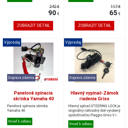
242 €
117 €
90
65
€
€
ZOBRAZIT DETAIL
ZOBRAZIT DETAIL
Výpredaj
Výpredaj
Doprava zdarma
Doprava zdarma
Panelová spínacia
Hlavný vypínač-Zámok
skrinka Yamaha 40
riadenia Griso
Panelová spínacia skrinka
Hlavný spínač-STEERING LOCK je
Yamaha 40
originálny náhradný diel vyrobený
spoločnosťou Piaggio.Griso V IE
110...
Ihneď k odberu
Ihneď k odberu