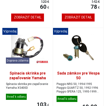
120 €
142 €
60
78
€
€
ZOBRAZIT DETAIL
ZOBRAZIT DETAIL
Výpredaj
Výpredaj
Doprava zdarma
Spínacia skrinka pre
Sada zámkov pre Vespa
zapaľovanie Yamaha
50
XS400D
Spínacia skrinka pre zapaľovanie
Piaggio NRG 50, 1994-1995
Yamaha XS400D
Piaggio QUARTZ 50, 1992-1996
Piaggio SFERA 125, 1995-1999
Piaggio SFER...
Ihneď k odberu
Ihneď k odberu
103
€