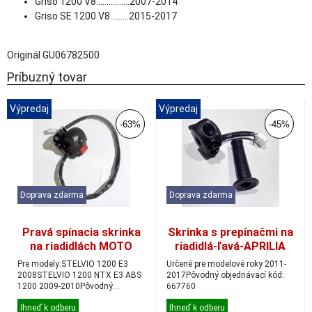
Griso 1200 V8................2007-2014
Griso SE 1200 V8.........2015-2017
Originál GU06782500
Príbuzný tovar
Výpredaj
Výpredaj
-63%
-45%
Doprava zdarma
Doprava zdarma
Pravá spínacia skrinka
Skrinka s prepínačmi na
na riadidlách MOTO
riadidlá-ľavá-APRILIA
GUZZI STELVIO
SR MAX 300
Pre modely:STELVIO 1200 E3
Určené pre modelové roky 2011-
2008STELVIO 1200 NTX E3 ABS
2017Pôvodný objednávací kód:
1200 2009-2010Pôvodný
667760
objednávací kód: 978558...
Ihneď k odberu
Ihneď k odberu