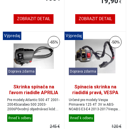
19,90
€
ZOBRAZIT DETAIL
ZOBRAZIT DETAIL
Výpredaj
Výpredaj
-65%
-50%
Doprava zdarma
Doprava zdarma
Skrinka spínača na
Spínacia skrinka na
ľavom riadidle APRILIA
riadidlá pravá, VESPA
ATLANTIC, SCARABEO
Primavera/Sprint
Pre modely:Atlantic 500 4T 2001-
Určené pre modely:Vespa
500
2004Scarabeo 500 2003-
Primavera 125 4T 3V ie ABS-
2006Pôvodný objednávací kód:
NOABS E3-E4 2013-2017Vespa
AP8127100
Primavera 125 4T 3V ig...
Ihneď k odberu
Ihneď k odberu
245 €
120 €